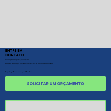
ENTRE EM
CONTATO
Nossa equipe está pronta para te ajudar.
Seja para uma cotação, consulta ou para discutir suas necessidades específicas.
Se preferir, entre em contato pelo WhatsApp:
SOLICITAR UM ORÇAMENTO