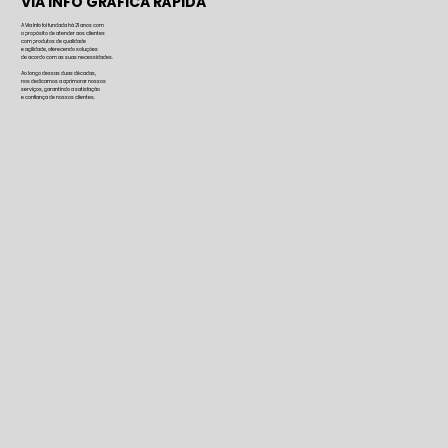
VIA INFO GRÁFICA RÁPIDA
A Via Info foi fundada há 21 anos com
o propósito de atender aos clientes
com produtos de qualidade
e agilidade, oferecendo soluções
de acordo com as suas necessidades.
Ao longo dessas duas décadas,
nos dedicamos a aprimorar nossos
serviços, garantindo a satisfação
e confiança de nossos clientes.