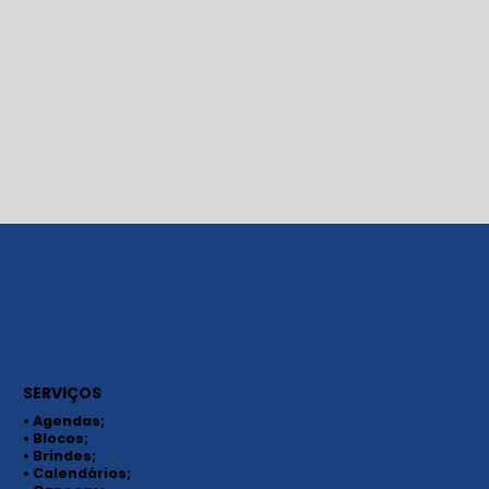
SERVIÇOS
• Agendas;
• Blocos;
• Brindes;
• Calendários;