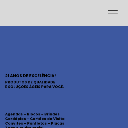
21 ANOS DE EXCELÊNCIA!
PRODUTOS DE QUALIDADE
E SOLUÇÕES ÁGEIS PARA VOCÊ.
Agendas - Blocos - Brindes
Cardápios - Cartões de Visita
Convites - Panfletos - Placas
Tags e muito mais!