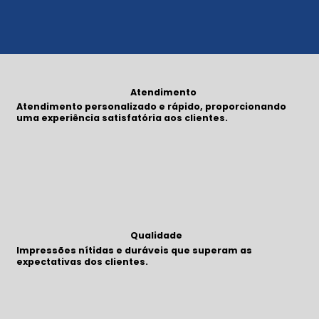
Atendimento
Atendimento personalizado e rápido, proporcionando
uma experiência satisfatória aos clientes.
Qualidade
Impressões nítidas e duráveis que superam as
expectativas dos clientes.