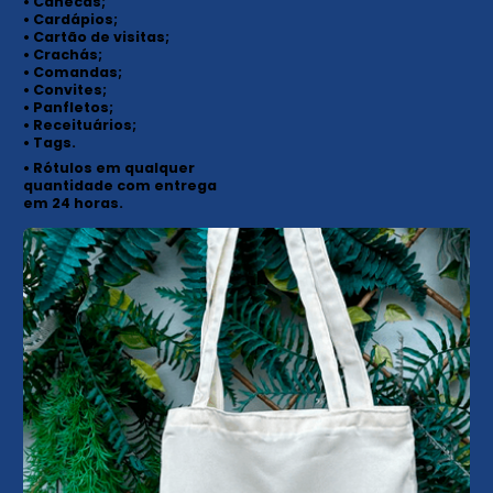
• Canecas;
• Cardápios;
• Cartão de visitas;
• Crachás;
• Comandas;
• Convites;
• Panfletos;
• Receituários;
• Tags.
• Rótulos em qualquer
quantidade com entrega
em 24 horas.